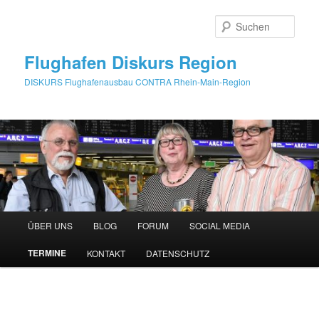
Zum
primären
Such
Inhalt
springen
Flughafen Diskurs Region
DISKURS Flughafenausbau CONTRA Rhein-Main-Region
Hauptmenü
ÜBER UNS
BLOG
FORUM
SOCIAL MEDIA
TERMINE
KONTAKT
DATENSCHUTZ